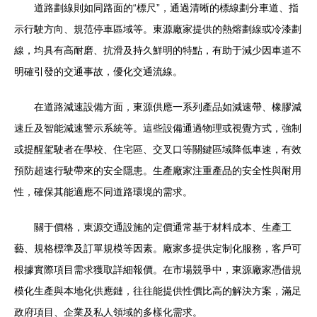
道路劃線則如同路面的“標尺”，通過清晰的標線劃分車道、指
示行駛方向、規范停車區域等。東源廠家提供的熱熔劃線或冷漆劃
線，均具有高耐磨、抗滑及持久鮮明的特點，有助于減少因車道不
明確引發的交通事故，優化交通流線。
在道路減速設備方面，東源供應一系列產品如減速帶、橡膠減
速丘及智能減速警示系統等。這些設備通過物理或視覺方式，強制
或提醒駕駛者在學校、住宅區、交叉口等關鍵區域降低車速，有效
預防超速行駛帶來的安全隱患。生產廠家注重產品的安全性與耐用
性，確保其能適應不同道路環境的需求。
關于價格，東源交通設施的定價通常基于材料成本、生產工
藝、規格標準及訂單規模等因素。廠家多提供定制化服務，客戶可
根據實際項目需求獲取詳細報價。在市場競爭中，東源廠家憑借規
模化生產與本地化供應鏈，往往能提供性價比高的解決方案，滿足
政府項目、企業及私人領域的多樣化需求。