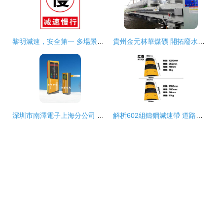
黎明減速，安全第一 多場景道路警示與標識解析
貴州金元林華煤礦 開拓廢水回用新路徑，展現雙碳循環新價值
深圳市南澤電子上海分公司 道路減速設備的行業先鋒
解析602組鑄鋼減速帶 道路安全設備的堅固屏障