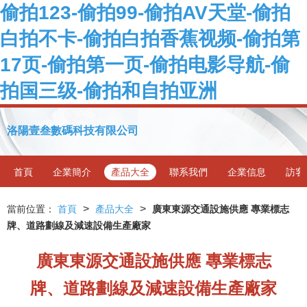
偷拍123-偷拍99-偷拍AV天堂-偷拍
白拍不卡-偷拍白拍香蕉视频-偷拍第
17页-偷拍第一页-偷拍电影导航-偷
拍国三级-偷拍和自拍亚洲
洛陽壹叁數碼科技有限公司
首頁
企業簡介
產品大全
聯系我們
企業信息
訪客
>
>
當前位置：
首頁
產品大全
廣東東源交通設施供應 專業標志
牌、道路劃線及減速設備生產廠家
廣東東源交通設施供應 專業標志
牌、道路劃線及減速設備生產廠家