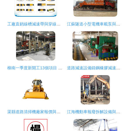
工廠直銷線槽減速帶與穿線減速板 性價比優選道路減速設備
江蘇隧道小型電機車載泵與宇重工 道路減速設備的創新融合與應用
柳南一季度新開工13個項目 總投資48.3億聚焦基建與民生建設
道路減速設備鑄鋼橡膠減速板促銷中，上門安裝保障無憂
渠縣道路清掃機廠家報價與道路減速設備解析
江海機動車報廢拆解設備與道路減速設備的應用與選擇指南